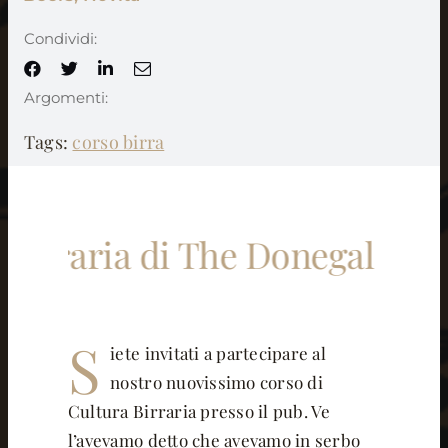
Condividi:
Argomenti:
Tags:
corso birra
ria di The Donegal Pub!
Per g
S
iete invitati a partecipare al
nostro nuovissimo corso di
Cultura Birraria presso il pub. Ve
l’avevamo detto che avevamo in serbo