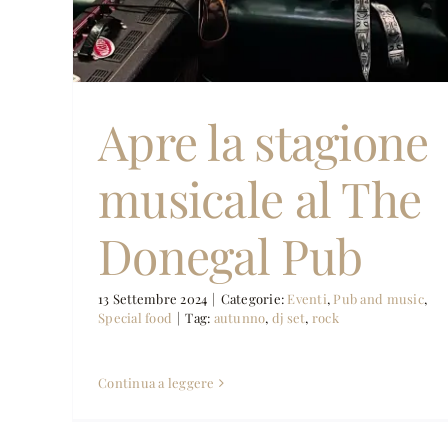
Apre la stagione
musicale al The
Donegal Pub
13 Settembre 2024
|
Categorie:
Eventi
,
Pub and music
,
Special food
|
Tag:
autunno
,
dj set
,
rock
Continua a leggere