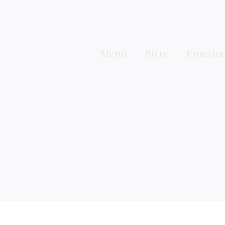
Salta
al
contenuto
Menù
Birre
Emozion